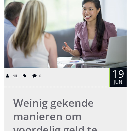
19
NIL
0
JUN
Weinig gekende
manieren om
voordelig geld te