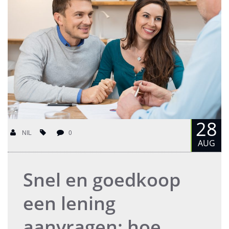
28
NIL
0
AUG
Snel en goedkoop
een lening
aanvragen: hoe